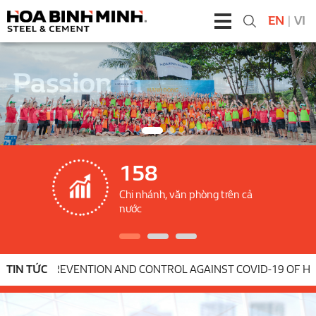
EN
|
VI
Passion in
Action
158
Chi nhánh, văn phòng trên cả
nước
ES TO PREVENTION AND CONTROL AGAINST COVID-19 OF HOA B
TIN TỨC