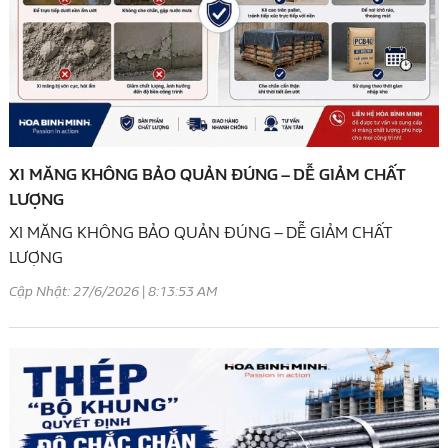
XI MĂNG KHÔNG BẢO QUẢN ĐÚNG – DỄ GIẢM CHẤT
LƯỢNG
XI MĂNG KHÔNG BẢO QUẢN ĐÚNG – DỄ GIẢM CHẤT
LƯỢNG
Cập Nhật: 27/6/2026 | 8:13:53 AM