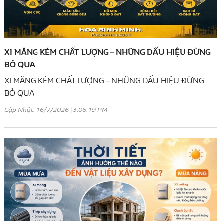
XI MĂNG KÉM CHẤT LƯỢNG – NHỮNG DẤU HIỆU ĐỪNG
BỎ QUA
XI MĂNG KÉM CHẤT LƯỢNG – NHỮNG DẤU HIỆU ĐỪNG
BỎ QUA
Cập Nhật: 16/7/2026 | 3:06:19 PM