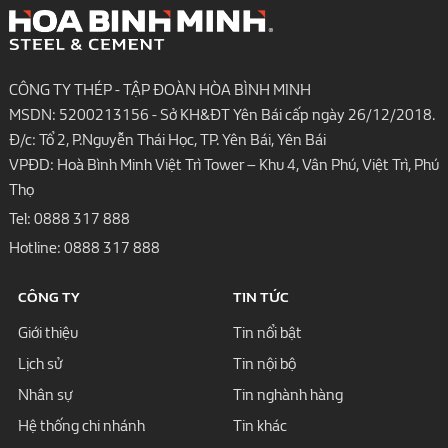
CÔNG TY THÉP - TẬP ĐOÀN HÒA BÌNH MINH
MSDN: 5200213156 - Sở KH&ĐT Yên Bái cấp ngày 26/12/2018.
Đ/c: Tổ 2, P.Nguyễn Thái Học, TP. Yên Bái, Yên Bái
VPĐD: Hoà Bình Minh Việt Trì Tower – Khu 4, Vân Phú, Việt Trì, Phú
Thọ
Tel:
0888 317 888
Hotline:
0888 317 888
CÔNG TY
TIN TỨC
Giới thiệu
Tin nổi bật
Lịch sử
Tin nội bộ
Nhân sự
Tin nghành hàng
Hệ thống chi nhánh
Tin khác