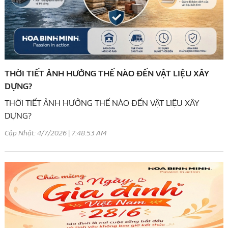
THỜI TIẾT ẢNH HƯỞNG THẾ NÀO ĐẾN VẬT LIỆU XÂY
DỰNG?
THỜI TIẾT ẢNH HƯỞNG THẾ NÀO ĐẾN VẬT LIỆU XÂY
DỰNG?
Cập Nhật: 4/7/2026 | 7:48:53 AM