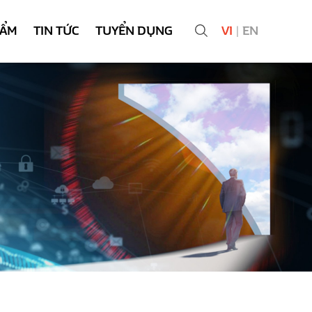
HẨM
TIN TỨC
TUYỂN DỤNG
VI
|
EN