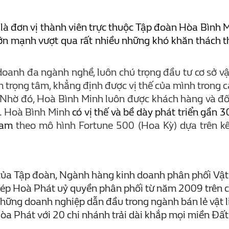
 đơn vị thành viên trực thuộc Tập đoàn Hòa Bình Min
lớn mạnh vượt qua rất nhiều những khó khăn thách t
doanh đa ngành nghề, luôn chú trọng đầu tư cơ sở vật
 trọng tâm, khẳng định được vị thế của mình trong cá
… Nhờ đó, Hoà Bình Minh luôn được khách hàng và đ
p. Hoà Bình Minh
có vị thế và bề dày phát triển gần 
 Nam
theo mô hình Fortune 500 (Hoa Kỳ) dựa trên kế
n của Tập đoàn, Ngành hàng kinh doanh phân phối Vật
ép Hoà Phát uỷ quyền phân phối từ năm 2009 trên cá
những doanh nghiệp dẫn đầu trong ngành bán lẻ vật l
òa Phát với 20 chi nhánh trải dài khắp mọi miền Đấ