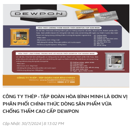
CÔNG TY THÉP - TẬP ĐOÀN HÒA BÌNH MINH LÀ ĐƠN VỊ
PHÂN PHỐI CHÍNH THỨC DÒNG SẢN PHẨM VỮA
CHỐNG THẤM CAO CẤP DEWPON
Cập Nhật: 30/7/2024 | 8:13:02 PM