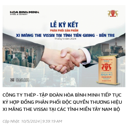
CÔNG TY THÉP - TẬP ĐOÀN HÒA BÌNH MINH TIẾP TỤC
KÝ HỢP ĐỒNG PHÂN PHỐI ĐỘC QUYỀN THƯƠNG HIỆU
XI MĂNG THE VISSAI TẠI CÁC TỈNH MIỀN TÂY NAM BỘ
Cập Nhật: 10/5/2024 | 9:39:19 AM