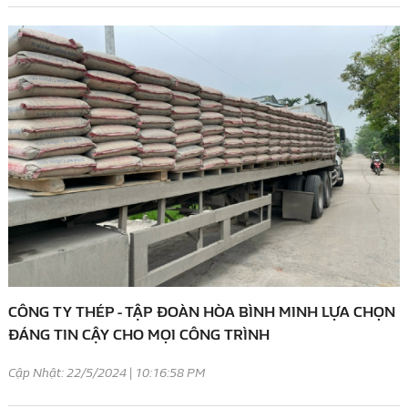
CÔNG TY THÉP - TẬP ĐOÀN HÒA BÌNH MINH LỰA CHỌN
ĐÁNG TIN CẬY CHO MỌI CÔNG TRÌNH
Cập Nhật: 22/5/2024 | 10:16:58 PM