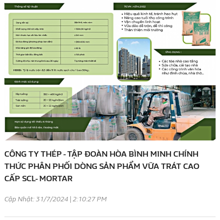
CÔNG TY THÉP - TẬP ĐOÀN HÒA BÌNH MINH CHÍNH
THỨC PHÂN PHỐI DÒNG SẢN PHẨM VỮA TRÁT CAO
CẤP SCL- MORTAR
Cập Nhật: 31/7/2024 | 2:10:27 PM