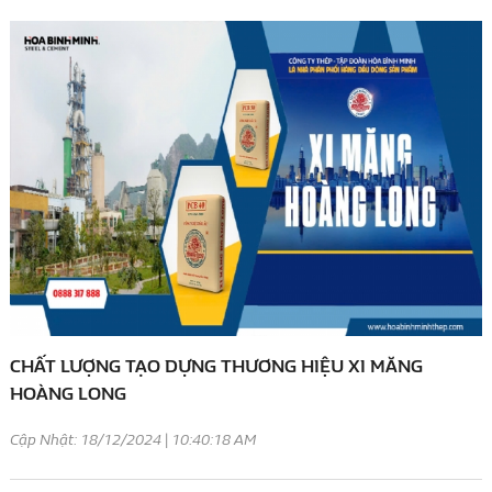
CHẤT LƯỢNG TẠO DỰNG THƯƠNG HIỆU XI MĂNG
HOÀNG LONG
Cập Nhật: 18/12/2024 | 10:40:18 AM