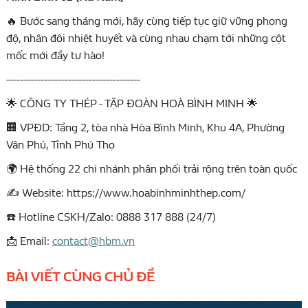
B
ướ
c sang tháng m
ớ
i, hãy cùng ti
ế
p t
ụ
c gi
ữ
v
ữ
ng phong
🔥
độ
, nhân
đ
ôi nhi
ệ
t huy
ế
t và cùng nhau ch
ạ
m t
ớ
i nh
ữ
ng c
ộ
t
m
ố
c m
ớ
i
đầ
y t
ự
hào!
---------------------------------------
CÔNG TY THÉP - TẬP ĐOÀN HOÀ BÌNH MINH
🌟
🌟
VPĐD: Tầng 2, tòa nhà Hòa Bình Minh, Khu 4A, Phường
🏢
Vân Phú, Tỉnh Phú Thọ
Hệ thống 22 chi nhánh phân phối trải rộng trên toàn quốc
🌍
️ Website: https://www.hoabinhminhthep.com/
✍
️ Hotline CSKH/Zalo: 0888 317 888 (24/7)
☎
Email:
contact@hbm.vn
📩
BÀI VIẾT CÙNG CHỦ ĐỀ