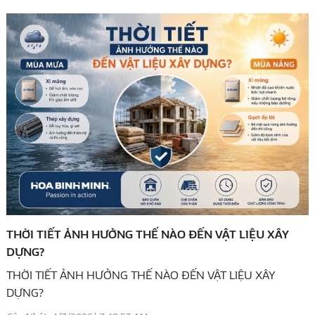
THỜI TIẾT ẢNH HƯỞNG THẾ NÀO ĐẾN VẬT LIỆU XÂY
DỰNG?
THỜI TIẾT ẢNH HƯỞNG THẾ NÀO ĐẾN VẬT LIỆU XÂY
DỰNG?