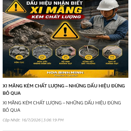
XI MĂNG KÉM CHẤT LƯỢNG – NHỮNG DẤU HIỆU ĐỪNG
BỎ QUA
XI MĂNG KÉM CHẤT LƯỢNG – NHỮNG DẤU HIỆU ĐỪNG
BỎ QUA
Cập Nhật: 16/7/2026 | 3:06:19 PM