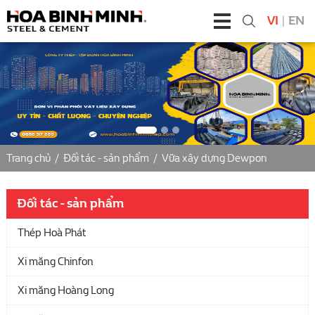
VI
|
EN
Trang chủ
/
Đối tác - sản phẩm
/
Vữa xây dựng Dewpon
Đối tác - sản phẩm
Thép Hoà Phát
Xi măng Chinfon
Xi măng Hoàng Long