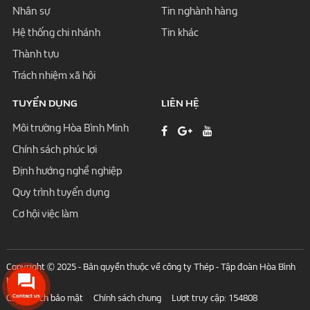
Nhân sự
Tin nghành hàng
Hệ thống chi nhánh
Tin khác
Thành tựu
Trách nhiệm xã hội
TUYỂN DỤNG
LIÊN HỆ
Môi trường Hòa Bình Minh
Chính sách phúc lợi
Định hướng nghề nghiệp
Quy trình tuyển dụng
Cơ hội việc làm
Copyright © 2025 - Bản quyền thuộc về công ty Thép - Tập đoàn Hòa Bình
Minh
Contact us
Chính sách bảo mật
Chính sách chung
Lượt truy cập: 154808