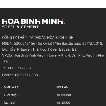
CÔNG TY THÉP - TẬP ĐOÀN HÒA BÌNH MINH
MSDN: 5200213156 - Sở KH&ĐT Yên Bái cấp ngày 26/12/2018.
Đ/c: Tổ 2, P.Nguyễn Thái Học, TP. Yên Bái, Yên Bái
VPĐD: Hoà Bình Minh Việt Trì Tower – Khu 4, Vân Phú, Việt Trì, Phú
Thọ
Tel:
0888 317 888
Hotline:
0888 317 888
CÔNG TY
TIN TỨC
Giới thiệu
Tin nổi bật
Lịch sử
Tin nội bộ