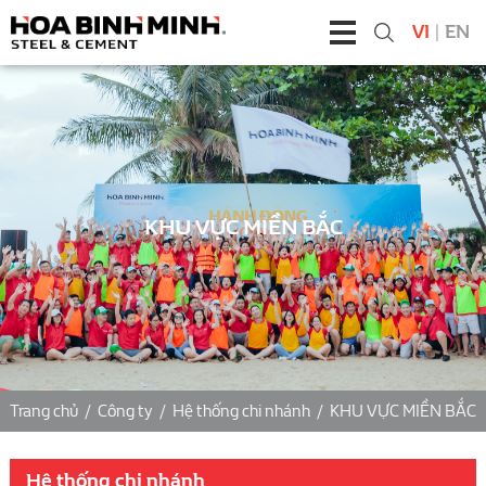
VI
|
EN
KHU VỰC MIỀN BẮC
Trang chủ
/
Công ty
/
Hệ thống chi nhánh
/
KHU VỰC MIỀN BẮC
Hệ thống chi nhánh