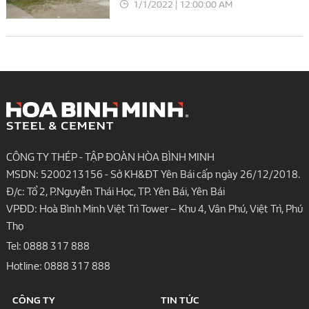
1/1/2022 | 12:00:00 AM
CÔNG TY THÉP - TẬP ĐOÀN HÒA BÌNH MINH
MSDN: 5200213156 - Sở KH&ĐT Yên Bái cấp ngày 26/12/2018.
Đ/c: Tổ 2, P.Nguyễn Thái Học, TP. Yên Bái, Yên Bái
VPĐD: Hoà Bình Minh Việt Trì Tower – Khu 4, Vân Phú, Việt Trì, Phú
Thọ
Tel:
0888 317 888
Hotline:
0888 317 888
CÔNG TY
TIN TỨC