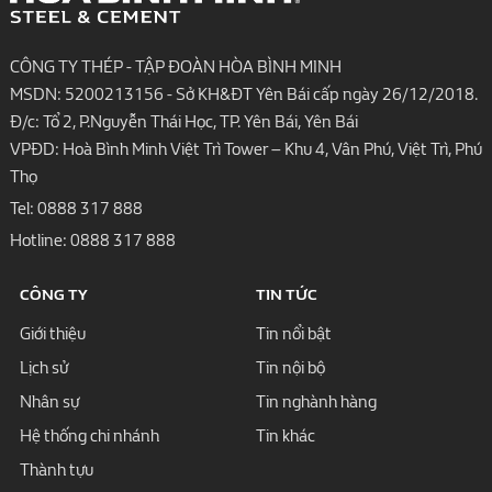
CÔNG TY THÉP - TẬP ĐOÀN HÒA BÌNH MINH
MSDN: 5200213156 - Sở KH&ĐT Yên Bái cấp ngày 26/12/2018.
Đ/c: Tổ 2, P.Nguyễn Thái Học, TP. Yên Bái, Yên Bái
VPĐD: Hoà Bình Minh Việt Trì Tower – Khu 4, Vân Phú, Việt Trì, Phú
Thọ
Tel:
0888 317 888
Hotline:
0888 317 888
CÔNG TY
TIN TỨC
Giới thiệu
Tin nổi bật
Lịch sử
Tin nội bộ
Nhân sự
Tin nghành hàng
Hệ thống chi nhánh
Tin khác
Thành tựu