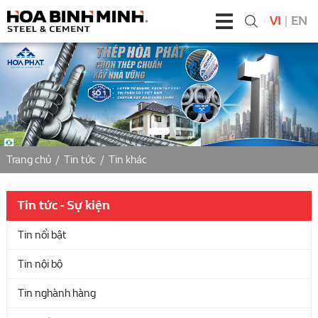
VI
|
EN
Trang chủ
/
Tin tức
/
Tin khác
Tin tức - Sự kiện
Tin nổi bật
Tin nội bộ
Tin nghành hàng