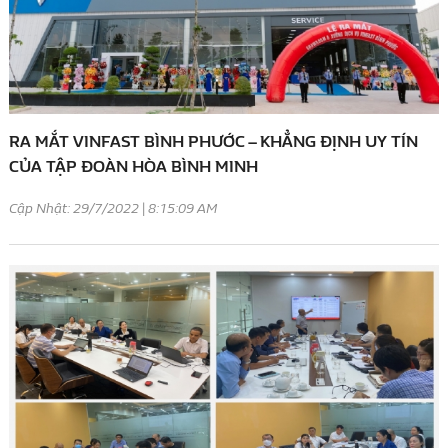
RA MẮT VINFAST BÌNH PHƯỚC – KHẲNG ĐỊNH UY TÍN
CỦA TẬP ĐOÀN HÒA BÌNH MINH
Cập Nhật: 29/7/2022 | 8:15:09 AM