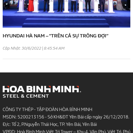
HYUNDAI HÀ NAM – “TRÊN CẢ SỰ TRÔNG ĐỢI”
Cập Nhật: 30/6/2022 | 8:45:54 AM
CÔNG TY THÉP - TẬP ĐOÀN HÒA BÌNH MINH
MSDN: 5200213156 - Sở KH&ĐT Yên Bái cấp ngày 26/12/2018.
Đ/c: Tổ 2, P.Nguyễn Thái Học, TP. Yên Bái, Yên Bái
VPĐD: Hoà Bình Minh Việt Trì Tower – Khu 4, Vân Phú, Việt Trì, Phú