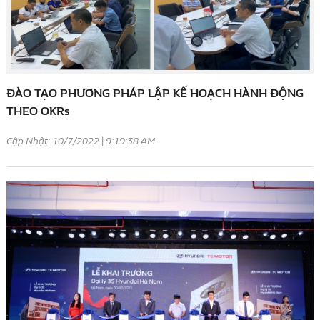
ĐÀO TẠO PHƯƠNG PHÁP LẬP KẾ HOẠCH HÀNH ĐỘNG
THEO OKRs
Cập Nhật: 10/7/2022 | 9:19:38 AM