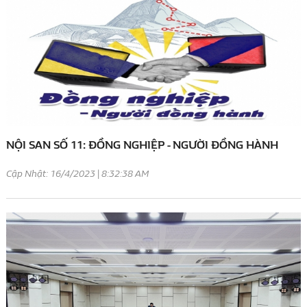
NỘI SAN SỐ 11: ĐỒNG NGHIỆP - NGƯỜI ĐỒNG HÀNH
Cập Nhật: 16/4/2023 | 8:32:38 AM