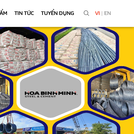
HẨM
TIN TỨC
TUYỂN DỤNG
VI
|
EN