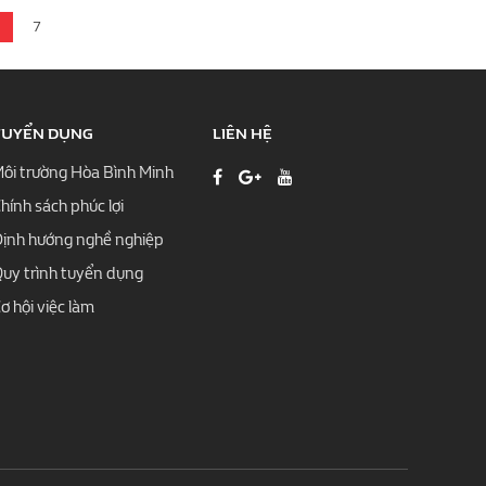
7
TUYỂN DỤNG
LIÊN HỆ
ôi trường Hòa Bình Minh
hính sách phúc lợi
ịnh hướng nghề nghiệp
uy trình tuyển dụng
ơ hội việc làm