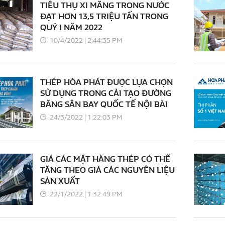
TIÊU THỤ XI MĂNG TRONG NƯỚC
ĐẠT HƠN 13,5 TRIỆU TẤN TRONG
QUÝ I NĂM 2022
10/4/2022 | 2:44:35 PM
THÉP HÒA PHÁT ĐƯỢC LỰA CHỌN
SỬ DỤNG TRONG CẢI TẠO ĐƯỜNG
BĂNG SÂN BAY QUỐC TẾ NỘI BÀI
24/3/2022 | 1:22:03 PM
GIÁ CÁC MẶT HÀNG THÉP CÓ THỂ
TĂNG THEO GIÁ CÁC NGUYÊN LIỆU
SẢN XUẤT
22/1/2022 | 1:32:49 PM