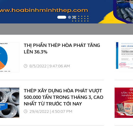
THỊ PHẦN THÉP HÒA PHÁT TĂNG
LÊN 36.3%
8/5/2022 | 9:47:06 AM
THÉP XÂY DỰNG HÒA PHÁT VƯỢT
500.000 TẤN TRONG THÁNG 3, CAO
NHẤT TỪ TRƯỚC TỚI NAY
29/4/2022 | 4:50:07 PM