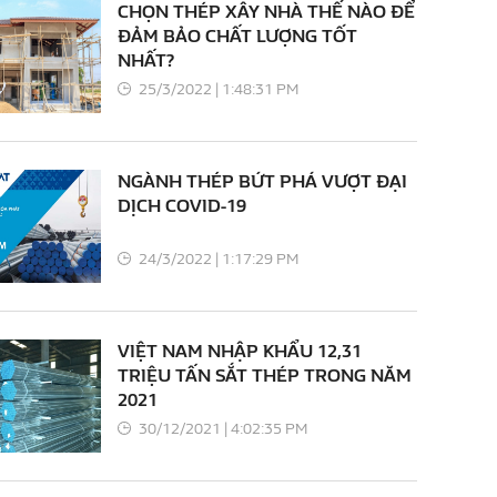
CHỌN THÉP XÂY NHÀ THẾ NÀO ĐỂ
ĐẢM BẢO CHẤT LƯỢNG TỐT
NHẤT?
25/3/2022 | 1:48:31 PM
NGÀNH THÉP BỨT PHÁ VƯỢT ĐẠI
DỊCH COVID-19
24/3/2022 | 1:17:29 PM
VIỆT NAM NHẬP KHẨU 12,31
TRIỆU TẤN SẮT THÉP TRONG NĂM
2021
30/12/2021 | 4:02:35 PM