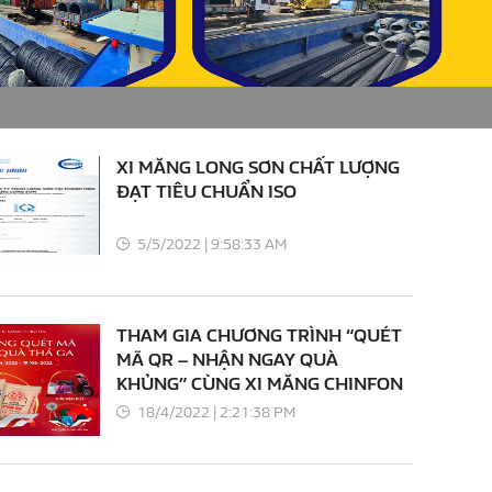
XI MĂNG LONG SƠN CHẤT LƯỢNG
ĐẠT TIÊU CHUẨN ISO
5/5/2022 | 9:58:33 AM
THAM GIA CHƯƠNG TRÌNH “QUÉT
MÃ QR – NHẬN NGAY QUÀ
KHỦNG” CÙNG XI MĂNG CHINFON
18/4/2022 | 2:21:38 PM