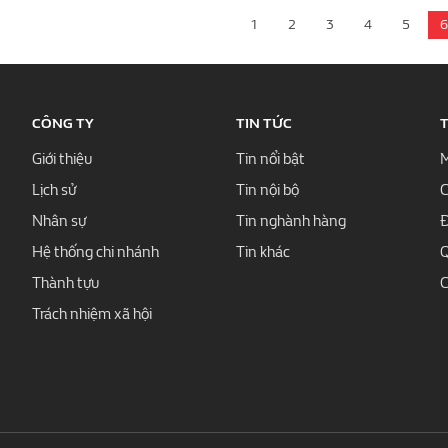
1
2
3
4
5
6
CÔNG TY
TIN TỨC
Giới thiệu
Tin nổi bật
M
Lịch sử
Tin nội bộ
C
Nhân sự
Tin nghành hàng
Đ
Hệ thống chi nhánh
Tin khác
Q
Thành tựu
C
Trách nhiệm xã hội