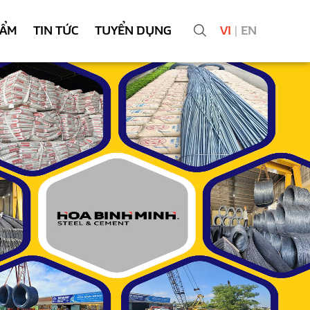
HẨM
TIN TỨC
TUYỂN DỤNG
VI
|
EN