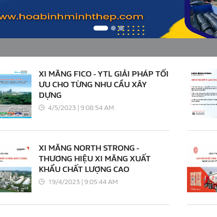
XI MĂNG FICO - YTL GIẢI PHÁP TỐI
ƯU CHO TỪNG NHU CẦU XÂY
DỰNG
4/5/2023 | 9:08:54 AM
XI MĂNG NORTH STRONG -
THƯƠNG HIỆU XI MĂNG XUẤT
KHẨU CHẤT LƯỢNG CAO
19/4/2023 | 9:05:44 AM