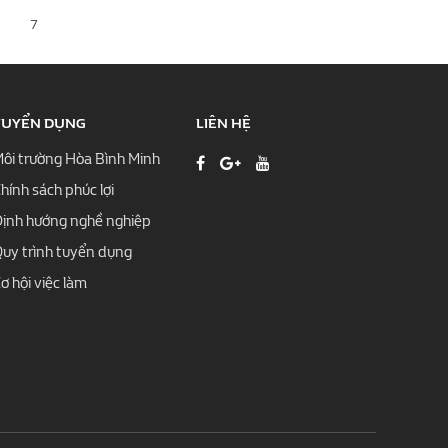
7
TUYỂN DỤNG
LIÊN HỆ
ôi trường Hòa Bình Minh
hính sách phúc lợi
ịnh hướng nghề nghiệp
uy trình tuyển dụng
ơ hội việc làm