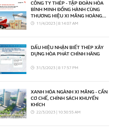
CÔNG TY THÉP - TẬP ĐOÀN HÒA
BÌNH MINH ĐỒNG HÀNH CÙNG
THƯƠNG HIỆU XI MĂNG HOÀNG
LONG
11/4/2023 | 8:14:07 AM
DẤU HIỆU NHẬN BIẾT THÉP XÂY
DỰNG HÒA PHÁT CHÍNH HÃNG
31/3/2023 | 8:17:57 PM
XANH HÓA NGÀNH XI MĂNG - CẦN
CƠ CHẾ, CHÍNH SÁCH KHUYẾN
KHÍCH
22/3/2023 | 10:30:55 AM