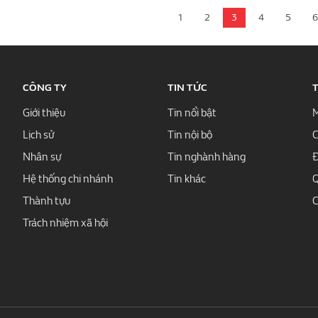
1
2
3
4
5
6
CÔNG TY
TIN TỨC
Giới thiệu
Tin nổi bật
M
Lịch sử
Tin nội bộ
C
Nhân sự
Tin nghành hàng
Đ
Hệ thống chi nhánh
Tin khác
Q
Thành tựu
C
Trách nhiệm xã hội