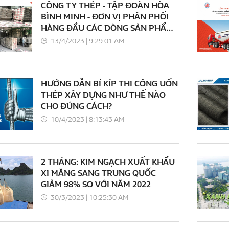
CÔNG TY THÉP - TẬP ĐOÀN HÒA
BÌNH MINH - ĐƠN VỊ PHÂN PHỐI
HÀNG ĐẦU CÁC DÒNG SẢN PHẨM
XI MĂNG LONG SƠN
13/4/2023 | 9:29:01 AM
HƯỚNG DẪN BÍ KÍP THI CÔNG UỐN
THÉP XÂY DỰNG NHƯ THẾ NÀO
CHO ĐÚNG CÁCH?
10/4/2023 | 8:13:43 AM
2 THÁNG: KIM NGẠCH XUẤT KHẨU
XI MĂNG SANG TRUNG QUỐC
GIẢM 98% SO VỚI NĂM 2022
30/3/2023 | 10:25:30 AM