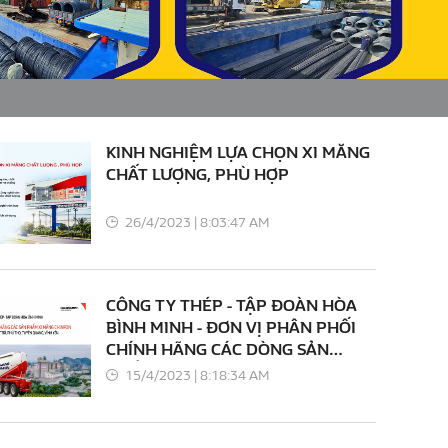
KINH NGHIỆM LỰA CHỌN XI MĂNG
CHẤT LƯỢNG, PHÙ HỢP
26/4/2023 | 8:03:47 AM
CÔNG TY THÉP - TẬP ĐOÀN HÒA
BÌNH MINH - ĐƠN VỊ PHÂN PHỐI
CHÍNH HÃNG CÁC DÒNG SẢN
PHẨM XI MĂNG CHINFON
15/4/2023 | 8:18:34 AM