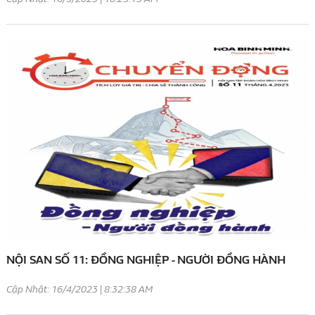
NỘI SAN SỐ 11: ĐỒNG NGHIỆP - NGƯỜI ĐỒNG HÀNH
Cập Nhật: 16/4/2023 | 8:32:38 AM