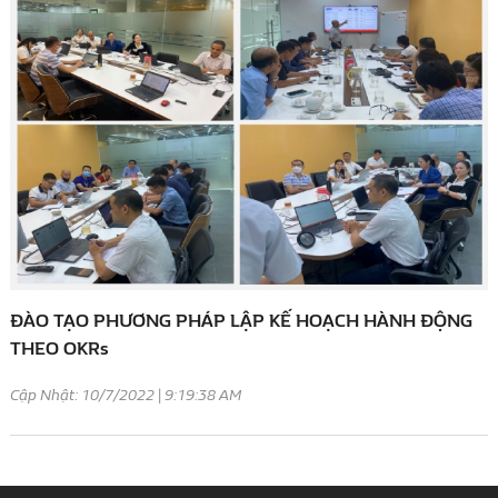
ĐÀO TẠO PHƯƠNG PHÁP LẬP KẾ HOẠCH HÀNH ĐỘNG
THEO OKRs
Cập Nhật: 10/7/2022 | 9:19:38 AM