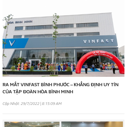
RA MẮT VINFAST BÌNH PHƯỚC – KHẲNG ĐỊNH UY TÍN
CỦA TẬP ĐOÀN HÒA BÌNH MINH
Cập Nhật: 29/7/2022 | 8:15:09 AM