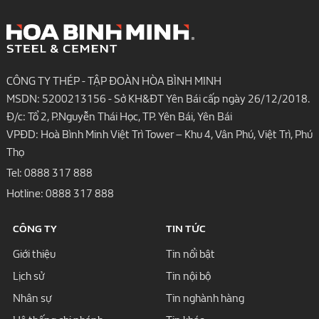
CÔNG TY THÉP - TẬP ĐOÀN HÒA BÌNH MINH
MSDN: 5200213156 - Sở KH&ĐT Yên Bái cấp ngày 26/12/2018.
Đ/c: Tổ 2, P.Nguyễn Thái Học, TP. Yên Bái, Yên Bái
VPĐD: Hoà Bình Minh Việt Trì Tower – Khu 4, Vân Phú, Việt Trì, Phú
Thọ
Tel:
0888 317 888
Hotline:
0888 317 888
CÔNG TY
TIN TỨC
Giới thiệu
Tin nổi bật
Lịch sử
Tin nội bộ
Nhân sự
Tin nghành hàng